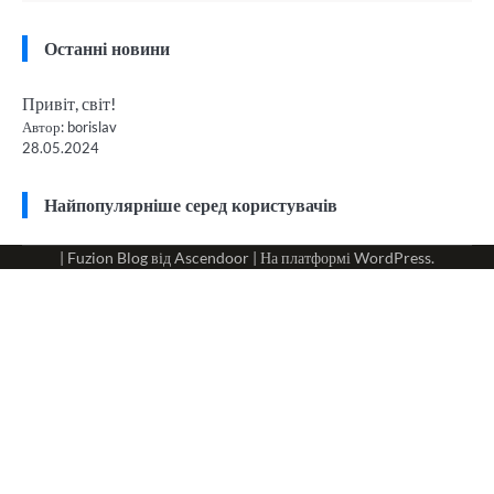
Останні новини
Привіт, світ!
Автор: borislav
28.05.2024
Найпопулярніше серед користувачів
| Fuzion Blog від
Ascendoor
| На платформі
WordPress
.